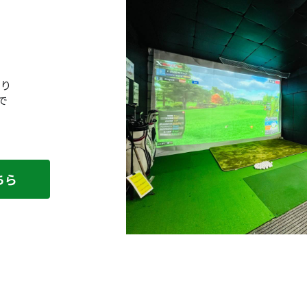
り
で
ちら