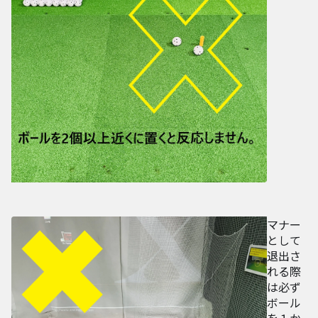
マナー
として
退出さ
れる際
は必ず
ボール
を１か