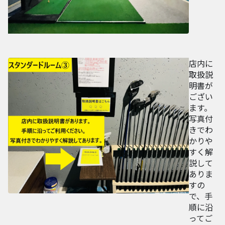
店内に
取扱説
明書が
ござい
ます。
写真付
きでわ
かりや
すく解
説して
ありま
すの
で、手
順に沿
ってご