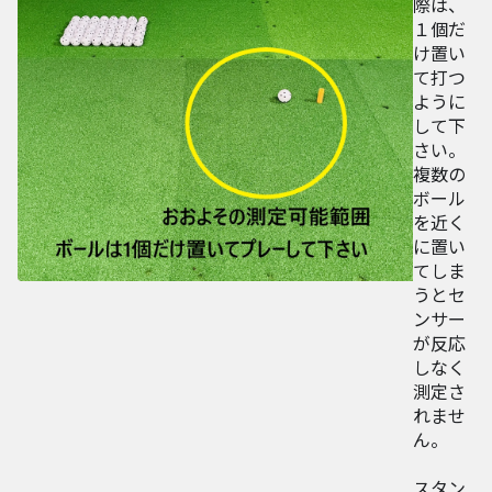
際は、
１個だ
け置い
て打つ
ように
して下
さい。
複数の
ボール
を近く
に置い
てしま
うとセ
ンサー
が反応
しなく
測定さ
れませ
ん。
スタン