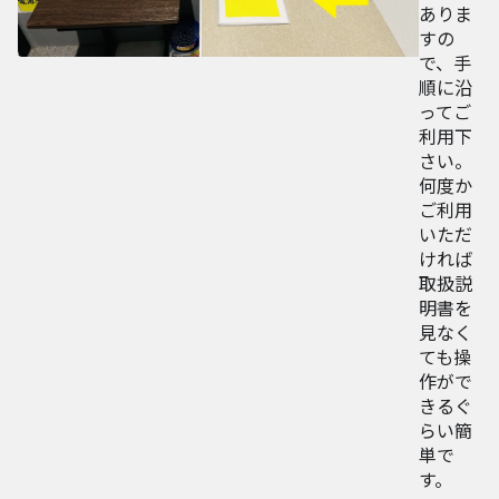
ありま
すの
で、手
順に沿
ってご
利用下
さい。
何度か
ご利用
いただ
ければ
取扱説
明書を
見なく
ても操
作がで
きるぐ
らい簡
単で
す。