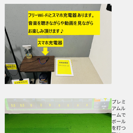
プレミ
アムル
ームで
ボール
を打つ