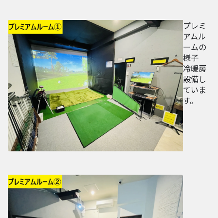
プレミ
アムル
ームの
様子
冷暖房
設備し
ていま
す。