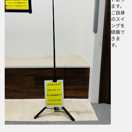
ます。
ご自身
のスイ
ングを
録画で
きま
す。