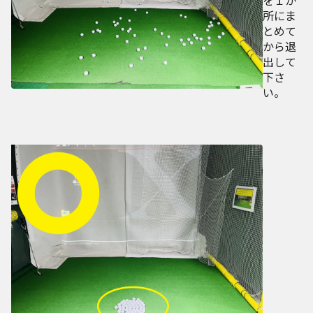
所にま
とめて
から退
出して
下さ
い。