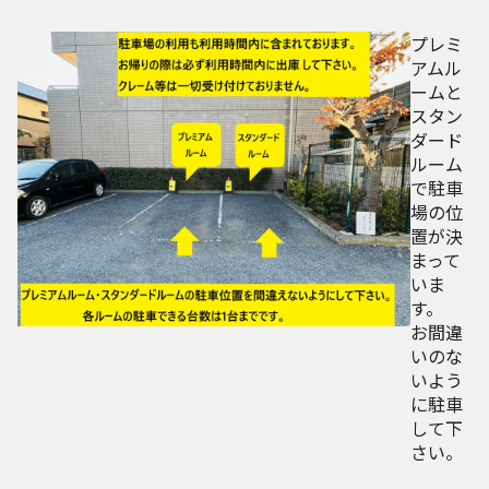
プレミ
アムル
ームと
スタン
ダード
ルーム
で駐車
場の位
置が決
まって
いま
す。
お間違
いのな
いよう
に駐車
して下
さい。