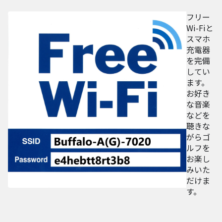
フリー
Wi-Fiと
スマホ
充電器
を完備
してい
ます。
お好き
な音楽
などを
聴きな
がらゴ
ルフを
お楽し
みいた
だけま
す。